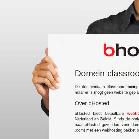
Domein classroo
De domeinnaam classroomtraining.
maar er is (nog) geen website gepl
Over bHosted
bHosted biedt betaalbare
webho
Nederland en België. Sinds de opr
naar bHosted gevonden voor domei
.com) met een webhosting pakket of