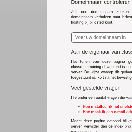
Domeinnaam controleren
Zelf een domeinnaam zoeken 
domeinnaam verhuizen naar bHost
hosting bij bHosted kost.
Aan de eigenaar van class
Het tonen van deze pagina ge
classroomtraining.nl werkend is o
server. De wijze waarop dit gedaa
toegestuurd is, kort na het bevestig
Veel gestelde vragen
Hieronder een aantal vragen die va
Hoe installeer ik het snel
Hoe maak ik een e-mail ad
Mocht deze pagina getoond blijv
server, verwijder dan de index.php
van de website.